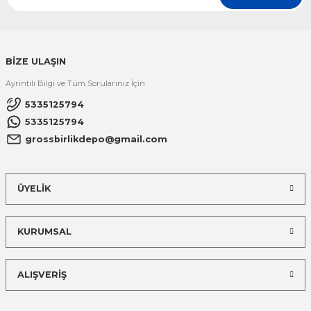
BİZE ULAŞIN
Ayrıntılı Bilgi ve Tüm Sorularınız İçin
5335125794
5335125794
grossbirlikdepo@gmail.com
ÜYELİK
KURUMSAL
ALIŞVERİŞ