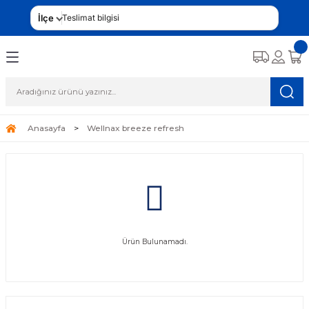
İlçe
Teslimat bilgisi
Anasayfa
Wellnax breeze refresh
Ürün Bulunamadı.