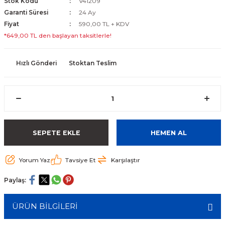
Stok Kodu
V41209
Garanti Süresi
24 Ay
Fiyat
590,00 TL + KDV
*649,00 TL den başlayan taksitlerle!
Hızlı Gönderi
Stoktan Teslim
SEPETE EKLE
HEMEN AL
Yorum Yaz
Tavsiye Et
Karşılaştır
Paylaş:
ÜRÜN BİLGİLERİ