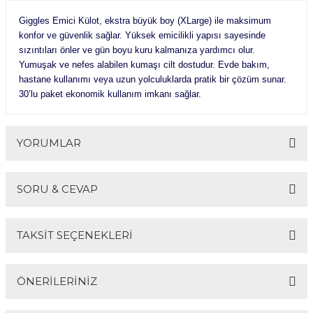
Giggles Emici Külot, ekstra büyük boy (XLarge) ile maksimum
konfor ve güvenlik sağlar. Yüksek emicilikli yapısı sayesinde
sızıntıları önler ve gün boyu kuru kalmanıza yardımcı olur.
Yumuşak ve nefes alabilen kumaşı cilt dostudur. Evde bakım,
hastane kullanımı veya uzun yolculuklarda pratik bir çözüm sunar.
30’lu paket ekonomik kullanım imkanı sağlar.
YORUMLAR
SORU & CEVAP
Bu ürüne ilk yorumu siz yapın!
TAKSİT SEÇENEKLERİ
Yorum Yaz
Ürün hakkında henüz soru sorulmamış.
ÖNERİLERİNİZ
Soru Sor