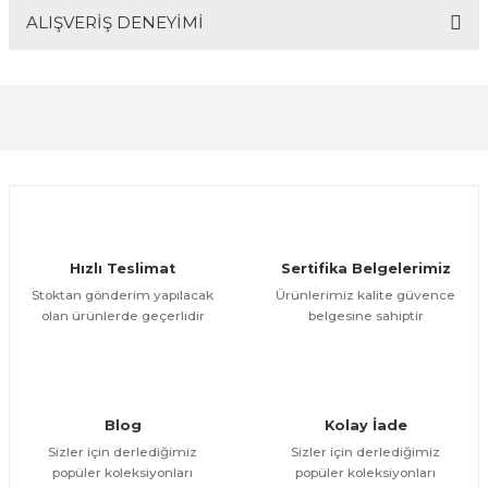
ALIŞVERİŞ DENEYİMİ
Bu ürünün fiyat bilgisi, resim, ürün açıklamalarında ve
diğer konularda yetersiz gördüğünüz noktaları öneri
formunu kullanarak tarafımıza iletebilirsiniz.
Görüş ve önerileriniz için teşekkür ederiz.
Sitemize ilk yorumu siz yapın!
Ürün resmi kalitesiz, bozuk veya görüntülenemiyor.
Ürün açıklamasında eksik bilgiler bulunuyor.
Deneyimini Paylaş
Ürün bilgilerinde hatalar bulunuyor.
Ürün fiyatı diğer sitelerden daha pahalı.
Hızlı Teslimat
Sertifika Belgelerimiz
Bu ürüne benzer farklı alternatifler olmalı.
Stoktan gönderim yapılacak
Ürünlerimiz kalite güvence
olan ürünlerde geçerlidir
belgesine sahiptir
Gönder
Blog
Kolay İade
Sizler için derlediğimiz
Sizler için derlediğimiz
popüler koleksiyonları
popüler koleksiyonları