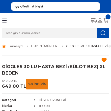
İlçe
Teslimat bilgisi
Anasayfa
HİJYEN ÜRÜNLERİ
GİGGLES 30 LU HASTA BEZİ 
GİGGLES 30 LU HASTA BEZİ (KÜLOT BEZ) XL
BEDEN
649,00 TL
%0 İNDİRİM
649,00 TL
Kategori
HİJYEN ÜRÜNLERİ
Marka
giggles