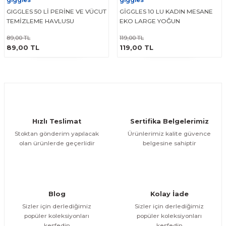
GIGGLES 50 Lİ PERİNE VE VÜCUT
GİGGLES 10 LU KADIN MESANE
TEMİZLEME HAVLUSU
EKO LARGE YOĞUN
89,00 TL
119,00 TL
ÜRÜNÜ İNCELE
ÜRÜNÜ İNCELE
89,00 TL
119,00 TL
Hızlı Teslimat
Sertifika Belgelerimiz
Stoktan gönderim yapılacak
Ürünlerimiz kalite güvence
olan ürünlerde geçerlidir
belgesine sahiptir
Blog
Kolay İade
Sizler için derlediğimiz
Sizler için derlediğimiz
popüler koleksiyonları
popüler koleksiyonları
keşfedin
keşfedin