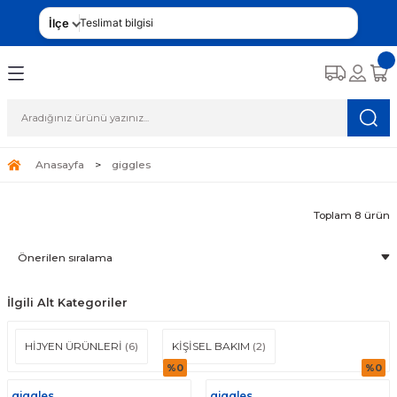
İlçe
Teslimat bilgisi
Anasayfa
giggles
Toplam 8 ürün
İlgili Alt Kategoriler
HİJYEN ÜRÜNLERİ
(6)
KİŞİSEL BAKIM
(2)
%0
%0
giggles
giggles