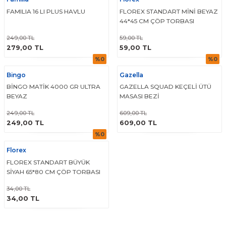
FAMILIA 16 LI PLUS HAVLU
FLOREX STANDART MİNİ BEYAZ
44*45 CM ÇÖP TORBASI
249,00 TL
59,00 TL
ÜRÜNÜ İNCELE
ÜRÜNÜ İNCELE
279,00 TL
59,00 TL
%0
%0
Bingo
Gazella
BİNGO MATİK 4000 GR ULTRA
GAZELLA SQUAD KEÇELİ ÜTÜ
BEYAZ
MASASI BEZİ
249,00 TL
609,00 TL
ÜRÜNÜ İNCELE
ÜRÜNÜ İNCELE
249,00 TL
609,00 TL
%0
Florex
FLOREX STANDART BÜYÜK
SİYAH 65*80 CM ÇÖP TORBASI
34,00 TL
ÜRÜNÜ İNCELE
34,00 TL