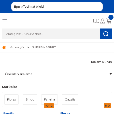
İlçe
Teslimat bilgisi
Anasayfa
SÜPERMARKET
Toplam 5 ürün
Markalar
Florex
Bingo
Familia
Gazella
%-12
%0
Familia
Florex