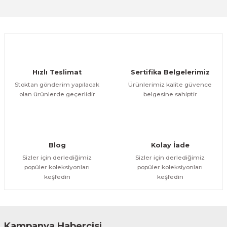
Sitemize ilk yorumu siz yapın!
Ürün resmi kalitesiz, bozuk veya görüntülenemiyor.
Ürün açıklamasında eksik bilgiler bulunuyor.
Deneyimini Paylaş
Ürün bilgilerinde hatalar bulunuyor.
Ürün fiyatı diğer sitelerden daha pahalı.
Hızlı Teslimat
Sertifika Belgelerimiz
Bu ürüne benzer farklı alternatifler olmalı.
Stoktan gönderim yapılacak
Ürünlerimiz kalite güvence
olan ürünlerde geçerlidir
belgesine sahiptir
Gönder
Blog
Kolay İade
Sizler için derlediğimiz
Sizler için derlediğimiz
popüler koleksiyonları
popüler koleksiyonları
keşfedin
keşfedin
Kampanya Habercisi