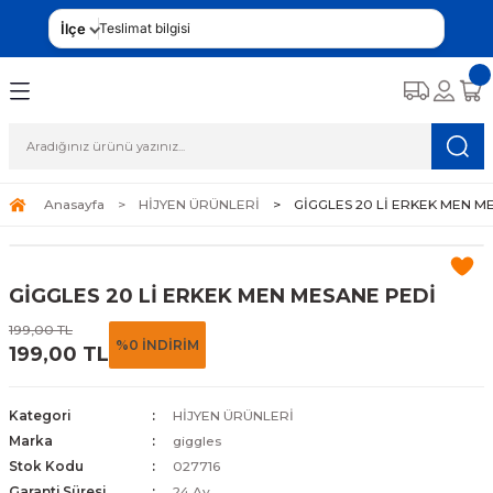
İlçe
Teslimat bilgisi
Anasayfa
HİJYEN ÜRÜNLERİ
GİGGLES 20 Lİ ERKEK MEN M
GİGGLES 20 Lİ ERKEK MEN MESANE PEDİ
199,00 TL
%0 İNDİRİM
199,00 TL
Kategori
HİJYEN ÜRÜNLERİ
Marka
giggles
Stok Kodu
027716
Garanti Süresi
24 Ay