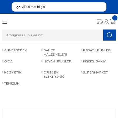
İlçe
Teslimat bilgisi
ANNE&BEBEK
BAHÇE
FIRSAT ÜRÜNLERİ
MALZEMELERİ
GIDA
HİJYEN ÜRÜNLERİ
KİŞİSEL BAKIM
KOZMETİK
OFİS& EV
SÜPERMARKET
ELEKTRONİĞİ
TEMİZLİK