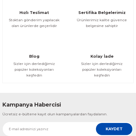
Ürün fiyatı diğer sitelerden daha pahalı.
Hızlı Teslimat
Sertifika Belgelerimiz
Bu ürüne benzer farklı alternatifler olmalı.
Stoktan gönderim yapılacak
Ürünlerimiz kalite güvence
olan ürünlerde geçerlidir
belgesine sahiptir
Gönder
Blog
Kolay İade
Sizler için derlediğimiz
Sizler için derlediğimiz
popüler koleksiyonları
popüler koleksiyonları
keşfedin
keşfedin
Kampanya Habercisi
Ücretsiz e-bültene kayıt olun kampanyalardan faydalanın.
KAYDET