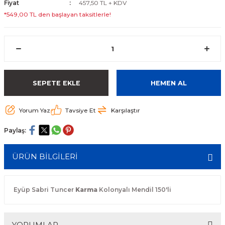
Fiyat
457,50 TL + KDV
*549,00 TL den başlayan taksitlerle!
SEPETE EKLE
HEMEN AL
Yorum Yaz
Tavsiye Et
Karşılaştır
Paylaş:
ÜRÜN BİLGİLERİ
Eyüp Sabri Tuncer
Karma
Kolonyalı Mendil 150'li
YORUMLAR