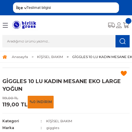
İlçe
Teslimat bilgisi
Anasayfa
KİŞİSEL BAKIM
GİGGLES 10 LU KADIN MESANE 
GİGGLES 10 LU KADIN MESANE EKO LARGE
YOĞUN
119,00 TL
%0 İNDİRİM
119,00 TL
Kategori
KİŞİSEL BAKIM
Marka
giggles