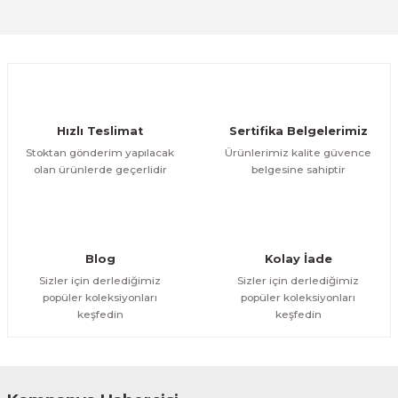
Sitemize ilk yorumu siz yapın!
Ürün resmi kalitesiz, bozuk veya görüntülenemiyor.
Ürün açıklamasında eksik bilgiler bulunuyor.
Deneyimini Paylaş
Ürün bilgilerinde hatalar bulunuyor.
Ürün fiyatı diğer sitelerden daha pahalı.
Hızlı Teslimat
Sertifika Belgelerimiz
Bu ürüne benzer farklı alternatifler olmalı.
Stoktan gönderim yapılacak
Ürünlerimiz kalite güvence
olan ürünlerde geçerlidir
belgesine sahiptir
Gönder
Blog
Kolay İade
Sizler için derlediğimiz
Sizler için derlediğimiz
popüler koleksiyonları
popüler koleksiyonları
keşfedin
keşfedin