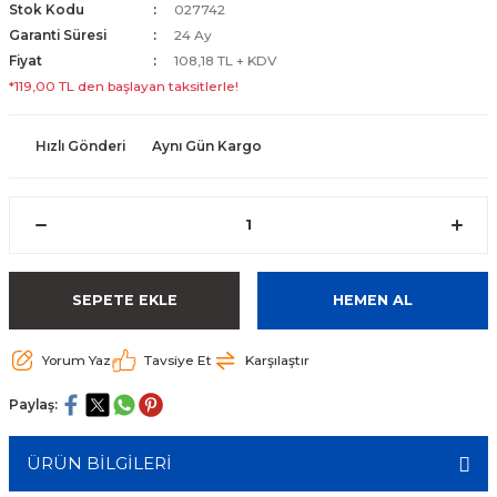
Stok Kodu
027742
Garanti Süresi
24 Ay
Fiyat
108,18 TL + KDV
*119,00 TL den başlayan taksitlerle!
Hızlı Gönderi
Aynı Gün Kargo
SEPETE EKLE
HEMEN AL
Yorum Yaz
Tavsiye Et
Karşılaştır
Paylaş:
ÜRÜN BİLGİLERİ