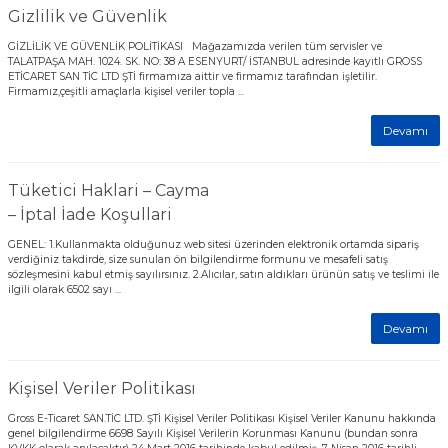
Gizlilik ve Güvenlik
GİZLİLİK VE GÜVENLİK POLİTİKASI Mağazamızda verilen tüm servisler ve
TALATPAŞA MAH. 1024. SK. NO: 38 A ESENYURT/ İSTANBUL adresinde kayıtlı GROSS
ETİCARET SAN TİC LTD ŞTİ firmamıza aittir ve firmamız tarafından işletilir.
Firmamız,çeşitli amaçlarla kişisel veriler topla ...
Devamı
Tüketici Haklari – Cayma
– İptal İade Koşullari
GENEL: 1.Kullanmakta olduğunuz web sitesi üzerinden elektronik ortamda sipariş
verdiğiniz takdirde, size sunulan ön bilgilendirme formunu ve mesafeli satış
sözleşmesini kabul etmiş sayılırsınız. 2.Alıcılar, satın aldıkları ürünün satış ve teslimi ile
ilgili olarak 6502 sayı ...
Devamı
Kişisel Veriler Politikası
Gross E-Ticaret SAN.TİC LTD. ŞTİ Kişisel Veriler Politikası Kişisel Veriler Kanunu hakkında
genel bilgilendirme 6698 Sayılı Kişisel Verilerin Korunması Kanunu (bundan sonra