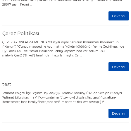
KVKK olarak anılacaktır) 24 Mart 2016 tarihinde kabul edilmiş, 7 Nisan 2016 tarihli
29677 sayılı Resmi ...
Devamı
Çerez Politikası
ÇEREZ AYDINLATMA METNİ 6698 sayılı Kişisel Verilerin Korunması Kanunu’nun
(“Kanun”) 10’uncu maddesi ile Aydınlatma Yükümlülüğünün Yerine Getirilmesinde
Uyulacak Usul ve Esaslar Hakkında Tebliğ kapsamında veri sorumlusu
sıfatıyla Çan2 (“Şirket”) tarafından hazırlanmıştır. Çer ...
Devamı
test
Teslimat Bölgesi İlçe Seçiniz Beşiktaş Şişli Maslak Kadıköy Üsküdar Ataşehir Sarıyer
Teslimat bilgisi seçiniz /* Row container */ .gx-row{ display:flex; gap:14px; align-
items:center; font-family:'Inter',sans-serif!important; flex-wrap:wrap; } /* ...
Devamı