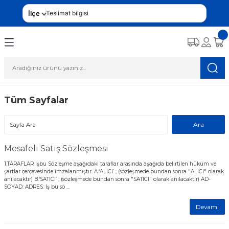
İlçe
Teslimat bilgisi
Tüm Sayfalar
Mesafeli Satış Sözleşmesi
1.TARAFLAR İşbu Sözleşme aşağıdaki taraflar arasında aşağıda belirtilen hüküm ve
şartlar çerçevesinde imzalanmıştır. A.‘ALICI’ ; (sözleşmede bundan sonra "ALICI" olarak
anılacaktır) B.‘SATICI’ ; (sözleşmede bundan sonra "SATICI" olarak anılacaktır) AD-
SOYAD: ADRES: İş bu sö ...
Devamı