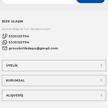
BİZE ULAŞIN
Ayrıntılı Bilgi ve Tüm Sorularınız İçin
5335125794
5335125794
grossbirlikdepo@gmail.com
ÜYELİK
KURUMSAL
ALIŞVERİŞ