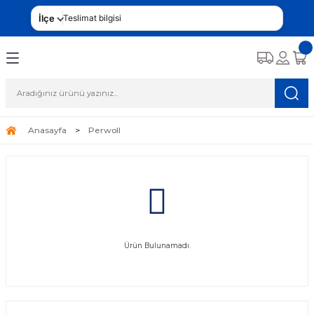
İlçe
Teslimat bilgisi
Anasayfa
Perwoll
Ürün Bulunamadı.