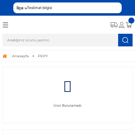
İlçe
Teslimat bilgisi
Anasayfa
PEPY
Ürün Bulunamadı.