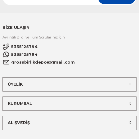
BİZE ULAŞIN
Ayrıntılı Bilgi ve Tüm Sorularınız İçin
5335125794
5335125794
grossbirlikdepo@gmail.com
ÜYELİK
KURUMSAL
ALIŞVERİŞ