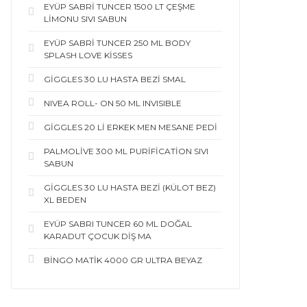
EYÜP SABRİ TUNCER 1500 LT ÇEŞME
LİMONU SIVI SABUN
EYÜP SABRİ TUNCER 250 ML BODY
SPLASH LOVE KİSSES
GİGGLES 30 LU HASTA BEZİ SMAL
NIVEA ROLL- ON 50 ML INVISIBLE
GİGGLES 20 Lİ ERKEK MEN MESANE PEDİ
PALMOLİVE 300 ML PURİFİCATİON SIVI
SABUN
GİGGLES 30 LU HASTA BEZİ (KÜLOT BEZ)
XL BEDEN
EYÜP SABRI TUNCER 60 ML DOĞAL
KARADUT ÇOCUK DİŞ MA
BİNGO MATİK 4000 GR ULTRA BEYAZ