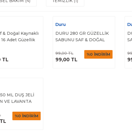
İSEL BAKIM
(4)
TEMİZLİK
(1)
Duru
D
f & Doğal Kaynaklı
DURU 280 GR GÜZELLİK
D
 16 Adet Güzellik
SABUNU SAF & DOĞAL
S
 4x280gr
GÜL
K
ÜRÜNÜ
ÜRÜNÜ
99,00 TL
99
%0 İNDİRİM
İNCELE
İNCELE
0 TL
99,00 TL
9
50 ML DUŞ JELİ
N VE LAVANTA
ÜRÜNÜ
L
%0 İNDİRİM
İNCELE
 TL