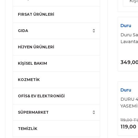
KİŞ
FIRSAT ÜRÜNLERİ
Duru
GIDA
Duru Sa
Lavanta
HİJYEN ÜRÜNLERİ
Sabunu
349,0
KİŞİSEL BAKIM
KOZMETİK
Duru
OFİS& EV ELEKTRONİĞİ
DURU 4
YASEMİ
SÜPERMARKET
119,00 T
119,00
TEMİZLİK