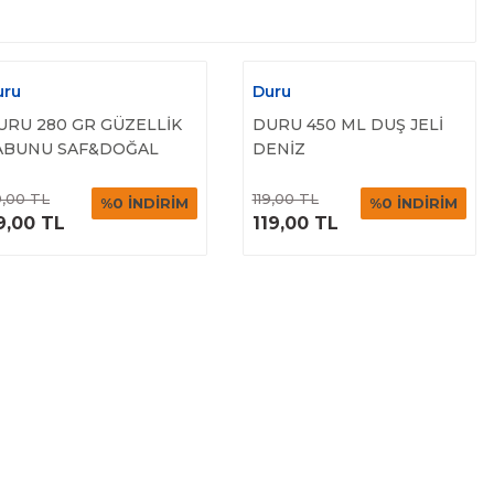
uru
Duru
URU 280 GR GÜZELLİK
DURU 450 ML DUŞ JELİ
ABUNU SAF&DOĞAL
DENİZ
LASİK
MİNERALİ&ALOVERA
ÜRÜNÜ
ÜRÜNÜ
MOODS
,00 TL
119,00 TL
%0 İNDİRİM
%0 İNDİRİM
İNCELE
İNCELE
9,00 TL
119,00 TL