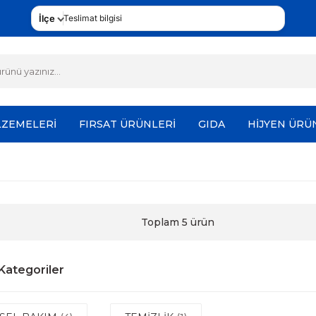
İlçe
Teslimat bilgisi
LZEMELERİ
FIRSAT ÜRÜNLERİ
GIDA
HİJYEN ÜRÜ
Toplam 5 ürün
t Kategoriler