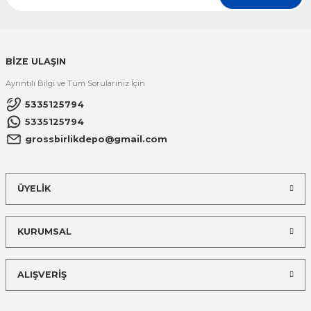
BİZE ULAŞIN
Ayrıntılı Bilgi ve Tüm Sorularınız İçin
5335125794
5335125794
grossbirlikdepo@gmail.com
ÜYELİK
KURUMSAL
ALIŞVERİŞ