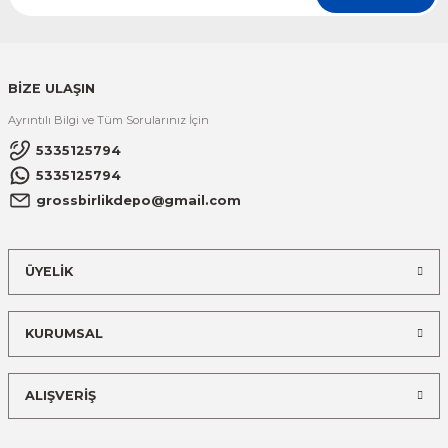
BİZE ULAŞIN
Ayrıntılı Bilgi ve Tüm Sorularınız İçin
5335125794
5335125794
grossbirlikdepo@gmail.com
ÜYELİK
KURUMSAL
ALIŞVERİŞ