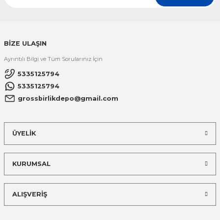
BİZE ULAŞIN
Ayrıntılı Bilgi ve Tüm Sorularınız İçin
5335125794
5335125794
grossbirlikdepo@gmail.com
ÜYELİK
KURUMSAL
ALIŞVERİŞ