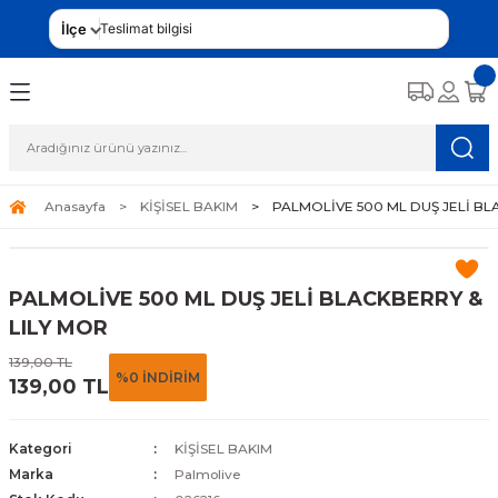
İlçe
Teslimat bilgisi
Anasayfa
KİŞİSEL BAKIM
PALMOLİVE 500 ML DUŞ JELİ BL
PALMOLİVE 500 ML DUŞ JELİ BLACKBERRY &
LILY MOR
139,00 TL
%0 İNDİRİM
139,00 TL
Kategori
KİŞİSEL BAKIM
Marka
Palmolive