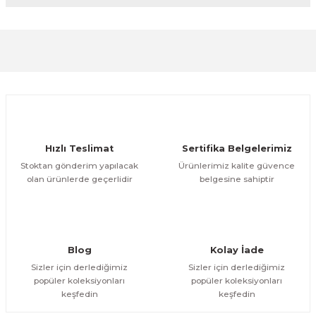
diğer konularda yetersiz gördüğünüz noktaları öneri
formunu kullanarak tarafımıza iletebilirsiniz.
Görüş ve önerileriniz için teşekkür ederiz.
Sitemize ilk yorumu siz yapın!
Ürün resmi kalitesiz, bozuk veya görüntülenemiyor.
Ürün açıklamasında eksik bilgiler bulunuyor.
Deneyimini Paylaş
Ürün bilgilerinde hatalar bulunuyor.
Ürün fiyatı diğer sitelerden daha pahalı.
Hızlı Teslimat
Sertifika Belgelerimiz
Bu ürüne benzer farklı alternatifler olmalı.
Stoktan gönderim yapılacak
Ürünlerimiz kalite güvence
olan ürünlerde geçerlidir
belgesine sahiptir
Gönder
Blog
Kolay İade
Sizler için derlediğimiz
Sizler için derlediğimiz
popüler koleksiyonları
popüler koleksiyonları
keşfedin
keşfedin