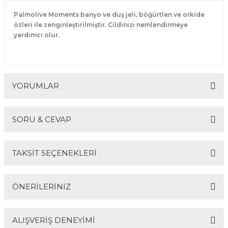
Palmolive Moments banyo ve duş jeli, böğürtlen ve orkide
özleri ile zenginleştirilmiştir. Cildinizi nemlendirmeye
yardımcı olur.
YORUMLAR
SORU & CEVAP
Bu ürüne ilk yorumu siz yapın!
TAKSİT SEÇENEKLERİ
Yorum Yaz
Ürün hakkında henüz soru sorulmamış.
ÖNERİLERİNİZ
Soru Sor
ALIŞVERİŞ DENEYİMİ
Bu ürünün fiyat bilgisi, resim, ürün açıklamalarında ve