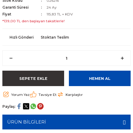
Stok Kodu
026216
Garanti Süresi
24 Ay
Fiyat
115,83 TL + KDV
*139,00 TL den başlayan taksitlerle!
Hızlı Gönderi
Stoktan Teslim
SEPETE EKLE
HEMEN AL
Yorum Yaz
Tavsiye Et
Karşılaştır
Paylaş:
ÜRÜN BİLGİLERİ