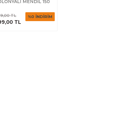
OLONYALI MENDİL 150
İMON
ÜRÜNÜ
9,00 TL
%0 İNDİRİM
İNCELE
99,00 TL