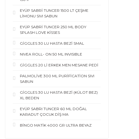
EYÜP SABRİ TUNCER 1500 LT ÇEŞME
LİMONU SIVI SABUN
EYÜP SABRİ TUNCER 250 ML BODY
SPLASH LOVE KİSSES
GİGGLES 30 LU HASTA BEZİ SMAL
NIVEA ROLL- ON 50 ML INVISIBLE
GİGGLES 20 Lİ ERKEK MEN MESANE PEDİ
PALMOLİVE 300 ML PURİFİCATİON SIVI
SABUN
GİGGLES 30 LU HASTA BEZİ (KÜLOT BEZ)
XL BEDEN
EYÜP SABRI TUNCER 60 ML DOĞAL
KARADUT ÇOCUK DİŞ MA
BİNGO MATİK 4000 GR ULTRA BEYAZ