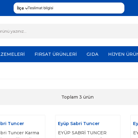
İlçe
Teslimat bilgisi
LZEMELERİ
FIRSAT ÜRÜNLERİ
GIDA
HİJYEN ÜRÜ
Toplam 3 ürün
bri Tuncer
Eyüp Sabri Tuncer
Ey
bri Tuncer Karma
EYÜP SABRİ TUNCER
E