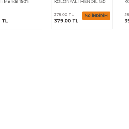
ı Mendil 150'li
KOLONYALI MENDİL 150
K
MEN ANANASL
L
ÜRÜNÜ
ÜRÜNÜ
379,00 TL
39
%0 İNDİRİM
İNCELE
İNCELE
 TL
379,00 TL
3