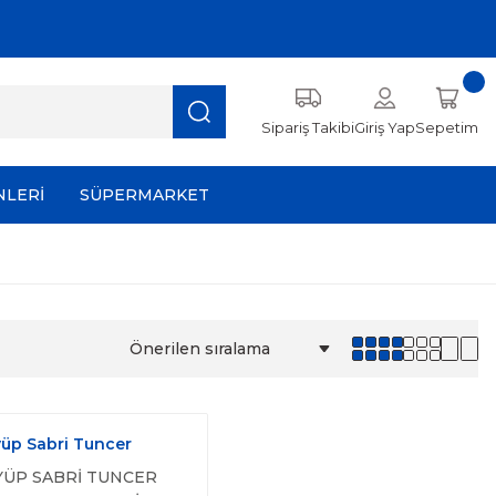
Sipariş Takibi
Giriş Yap
Sepetim
NLERİ
SÜPERMARKET
üp Sabri Tuncer
YÜP SABRİ TUNCER